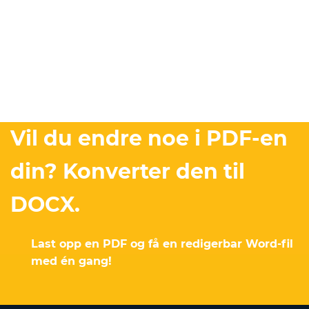
Vil du endre noe i PDF-en
din? Konverter den til
DOCX.
Last opp en PDF og få en redigerbar Word-fil
med én gang!