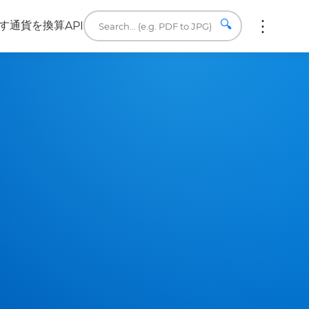
🔍
す
通貨を換算
API