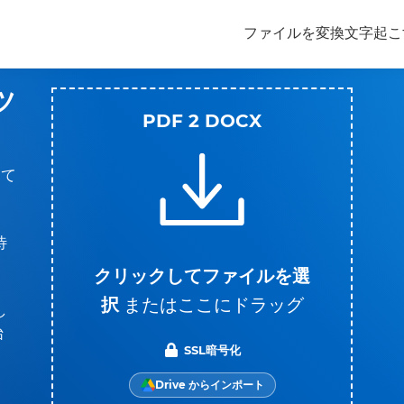
ファイルを変換
文字起こ
ツ
PDF 2 DOCX
して
待
クリックしてファイルを選
択
またはここにドラッグ
し
始
SSL暗号化
Drive からインポート