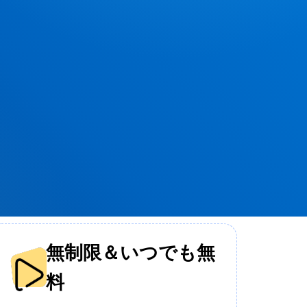
無制限＆いつでも無
料