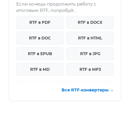
Если хочешь продолжить работу с
итоговым RTF, попробуй: .
RTF в PDF
RTF в DOCX
RTF в DOC
RTF в HTML
RTF в EPUB
RTF в JPG
RTF в MD
RTF в MP3
Все RTF‑конвертеры →