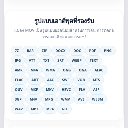
รูปแบบเอาต์พุตที่รองรับ
แปลง MOV เป็นรูปแบบยอดนิยมสำหรับการเล่น การตัดต่อ
การแยกเสียง และการแชร์
7Z
RAR
ZIP
DOCX
DOC
PDF
PNG
JPG
VTT
TXT
SRT
WEBP
TEXT
AMR
M4A
WMA
OGG
OGA
ALAC
FLAC
AIFF
AAC
SWF
VOB
MTS
OGV
MXF
MKV
HEVC
FLV
ASF
3GP
M4V
MPG
WMV
AVI
WEBM
WAV
MP3
MP4
GIF