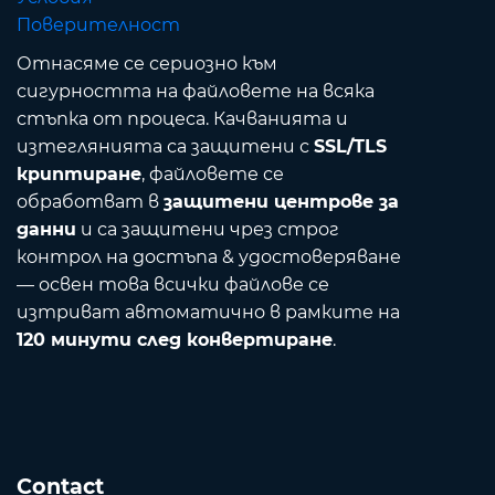
Поверителност
Отнасяме се сериозно към
сигурността на файловете на всяка
стъпка от процеса. Качванията и
изтеглянията са защитени с
SSL/TLS
криптиране
, файловете се
обработват в
защитени центрове за
данни
и са защитени чрез строг
контрол на достъпа & удостоверяване
— освен това всички файлове се
изтриват автоматично в рамките на
120 минути след конвертиране
.
Contact