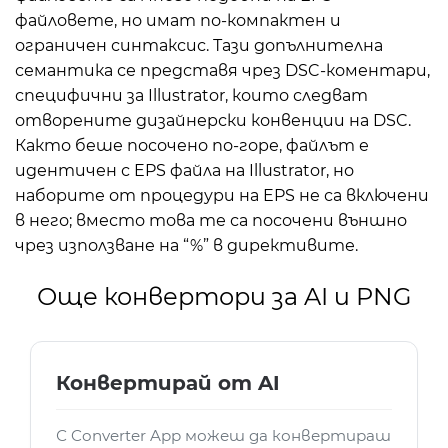
файловете, но имат по-компактен и
ограничен синтаксис. Тази допълнителна
семантика се представя чрез DSC-коментари,
специфични за Illustrator, които следват
отворените дизайнерски конвенции на DSC.
Както беше посочено по-горе, файлът е
идентичен с EPS файла на Illustrator, но
наборите от процедури на EPS не са включени
в него; вместо това те са посочени външно
чрез използване на “%” в директивите.
Още конвертори за AI и PNG
Конвертирай от AI
С Converter App можеш да конвертираш