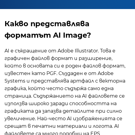
Какво представлява
форматът AI Image?
AI е съкращение от Adobe Illustrator. Това е
графичен файлов формат и разширение,
който в основата си е роден файлов формат,
известен като PGF. Създаден е от Adobe
Systems и представлява артфайл с векторна
графика, който често съдържа само една
страница. Съдържанието на AI файловете се
използва широко заради способността на
графиката да запазва детайлите при силно
увеличение. Най-често AI изображенията се
срещат в печатни материали и логота. AI
файловете са много подобни на EPS