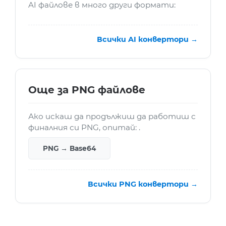
AI файлове в много други формати:
Всички AI конвертори →
Още за PNG файлове
Ако искаш да продължиш да работиш с
финалния си PNG, опитай: .
PNG → Base64
Всички PNG конвертори →