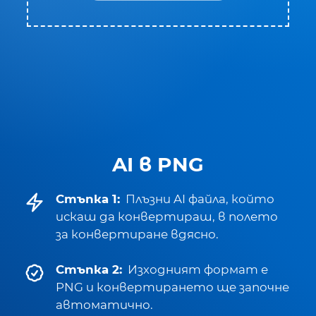
AI в PNG
Стъпка 1:
Плъзни AI файла, който
искаш да конвертираш, в полето
за конвертиране вдясно.
Стъпка 2:
Изходният формат е
PNG и конвертирането ще започне
автоматично.