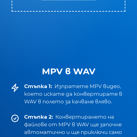
MPV в WAV
Стъпка 1:
Изпратете MPV видео,
което искате да конвертирате в
WAV в полето за качване вляво.
Стъпка 2:
Конвертирането на
файлове от MPV в WAV ще започне
автоматично и ще приключи само