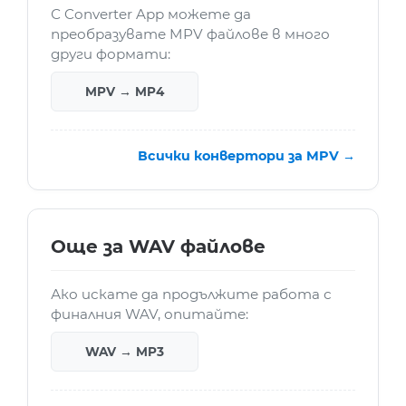
С Converter App можете да
преобразувате MPV файлове в много
други формати:
MPV → MP4
Всички конвертори за MPV →
Още за WAV файлове
Ако искате да продължите работа с
финалния WAV, опитайте:
WAV → MP3