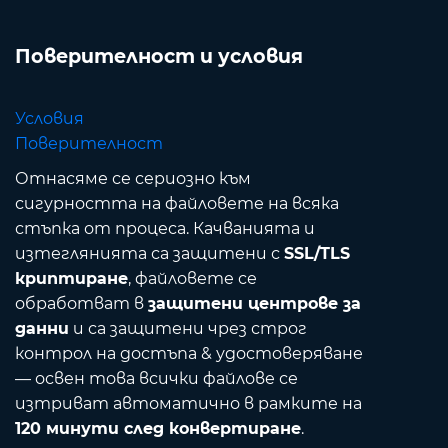
Поверителност и условия
Условия
Поверителност
Отнасяме се сериозно към
сигурността на файловете на всяка
стъпка от процеса. Качванията и
изтеглянията са защитени с
SSL/TLS
криптиране
, файловете се
обработват в
защитени центрове за
данни
и са защитени чрез строг
контрол на достъпа & удостоверяване
— освен това всички файлове се
изтриват автоматично в рамките на
120 минути след конвертиране
.