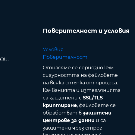
Поверителност и условия
Условия
Поверителност
 OÜ.
Отнасяме се сериозно към
сигурността на файловете
на всяка стъпка от процеса.
Качванията и изтеглянията
са защитени с
SSL/TLS
криптиране
, файловете се
обработват в
защитени
центрове за данни
и са
защитени чрез строг