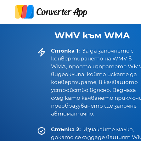
WMV към WMA
Стъпка 1:
За да започнете с
конвертирането на WMV в
WMA, просто изпратете WM
видеоклипа, който искате да
конвертирате, в качващото
устройство вдясно. Веднага
след като качването приключи
преобразуването ще започне
автоматично.
Стъпка 2:
Изчакайте малко,
докато се създаде вашият W