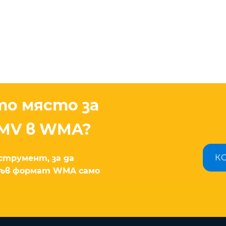
то място за
MV в WMA?
К
струмент, за да
във формат WMA само