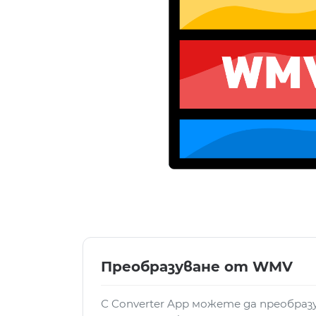
Преобразуване от WMV
С Converter App можете да преобра