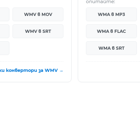
опитайте:
WMV в MOV
WMA в MP3
WMV в SRT
WMA в FLAC
WMA в SRT
ки конвертори за WMV →