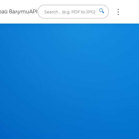
🔍
ай валути
API