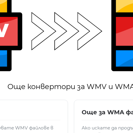
Още конвертори за WMV и WM
Още за WMA ф
зувате WMV файлове в
Ако искате да прод