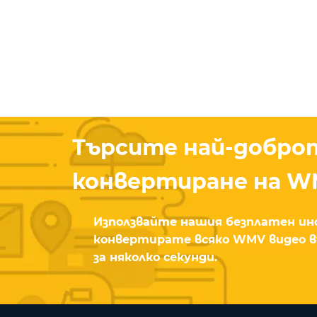
Търсите най-добро
конвертиране на W
Използвайте нашия безплатен ин
конвертирате всяко WMV видео 
за няколко секунди.