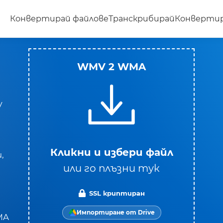
Конвертирай файлове
Транскрибирай
Конвертир
WMV 2 WMA
V
Кликни и избери файл
,
или го плъзни тук
SSL криптиран
Импортиране от Drive
MA