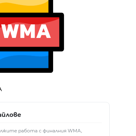
A
айлове
ължите работа с финалния WMA,