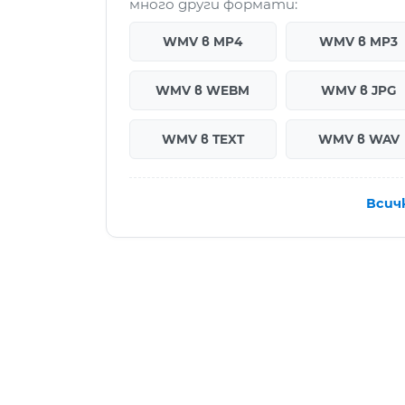
много други формати:
WMV в MP4
WMV в MP3
WMV в WEBM
WMV в JPG
WMV в TEXT
WMV в WAV
Всич