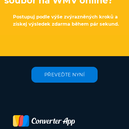
soubor na WMV online?
Postupuj podle výše zvýrazněných kroků a
získej výsledek zdarma během pár sekund.
PŘEVEĎTE NYNÍ