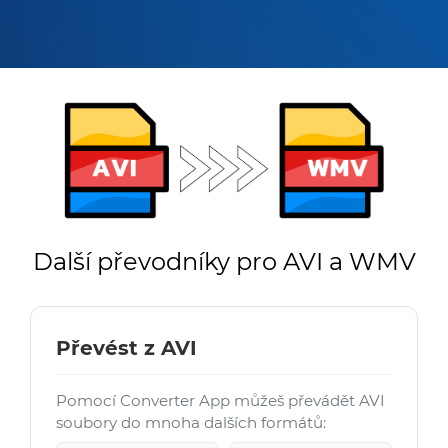
Další převodníky pro AVI a WMV
Převést z AVI
Pomocí Converter App můžeš převádět AVI
soubory do mnoha dalších formátů: