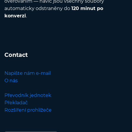
ověřováním — navíc jsou všechny soubory
automaticky odstraněny do
120 minut po
konverzi
.
Contact
Napište nám e-mail
O nás
Převodník jednotek
Překladač
Rozšíření prohlížeče