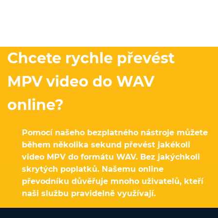
Chcete rychle převést
MPV video do WAV
online?
Pomocí našeho bezplatného nástroje můžete
během několika sekund převést jakékoli
video MPV do formátu WAV. Bez jakýchkoli
skrytých poplatků. Našemu online
převodníku důvěřuje mnoho uživatelů, kteří
naši službu pravidelně využívají.