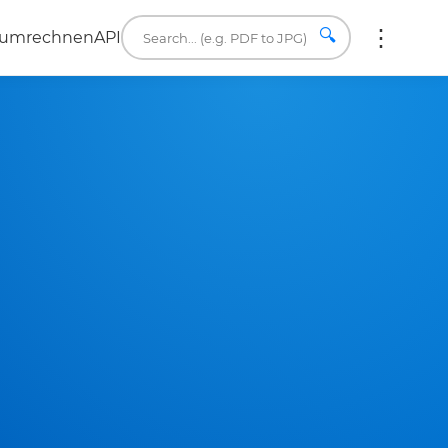
🔍
 umrechnen
API