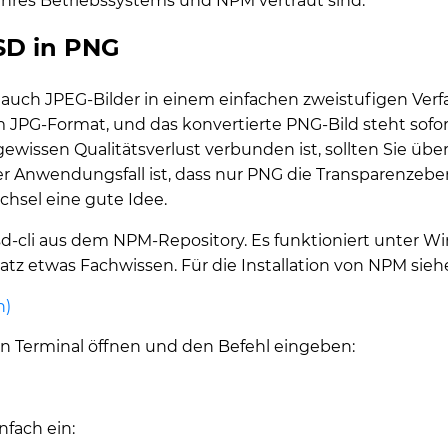
e Ihres Betriebssystems und NPM vertraut sind.
SD in PNG
ls auch JPEG-Bilder in einem einfachen zweistufigen V
im JPG-Format, und das konvertierte PNG-Bild steht sofo
ewissen Qualitätsverlust verbunden ist, sollten Sie übe
 Anwendungsfall ist, dass nur PNG die Transparenzeben
chsel eine gute Idee.
-cli aus dem NPM-Repository. Es funktioniert unter W
Ansatz etwas Fachwissen. Für die Installation von NPM sieh
h)
 ein Terminal öffnen und den Befehl eingeben:
nfach ein: