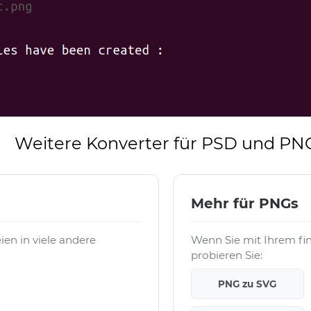
Weitere Konverter für PSD und PN
Mehr für PNGs
en in viele andere
Wenn Sie mit Ihrem fi
probieren Sie:
PNG zu SVG