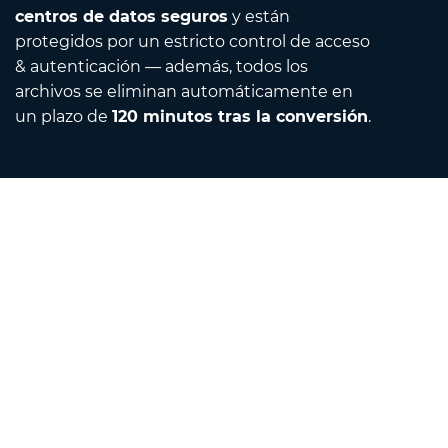
centros de datos seguros
y están
protegidos por un estricto control de acceso
& autenticación — además, todos los
archivos se eliminan automáticamente en
un plazo de
120 minutos tras la conversión
.
Contact
Envíanos un correo electrónico
Acerca de nosotros
Convertidor de unidades
Traductor
Extensiones de navegador