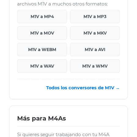
archivos M1V a muchos otros formatos:
M1V a MP4
M1V a MP3
M1V a MOV
M1V a MKV
M1V a WEBM
M1V a AVI
M1V a WAV
M1V a WMV
Todos los conversores de M1V →
Más para M4As
Si quieres seguir trabajando con tu M4A