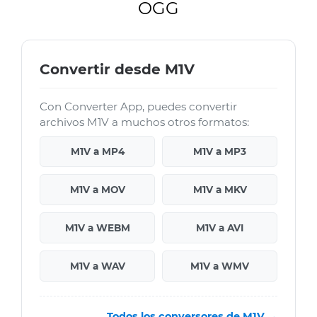
OGG
Convertir desde M1V
Con Converter App, puedes convertir
archivos M1V a muchos otros formatos:
M1V a MP4
M1V a MP3
M1V a MOV
M1V a MKV
M1V a WEBM
M1V a AVI
M1V a WAV
M1V a WMV
Todos los conversores de M1V →