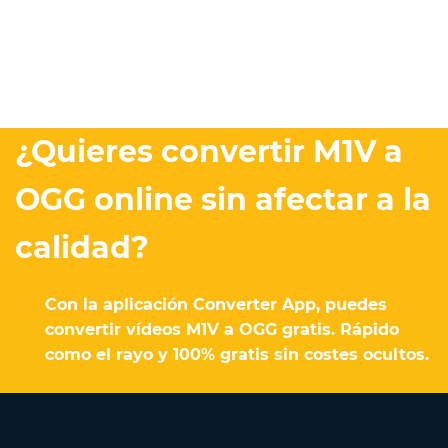
¿Quieres convertir M1V a
OGG online sin afectar a la
calidad?
Con la aplicación Converter App, puedes
convertir vídeos M1V a OGG gratis. Rápido
como el rayo y 100% gratis sin costes ocultos.