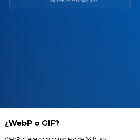
de archivo más pequeño.
¿WebP o GIF?
WebP ofrece color completo de 24 bits y