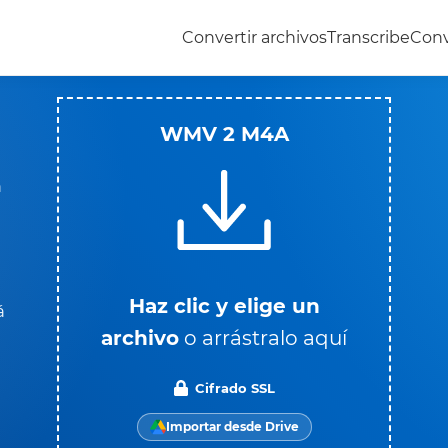
Convertir archivos
Transcribe
Conv
WMV 2 M4A
a
Haz clic y elige un
á
archivo
o arrástralo aquí
Cifrado SSL
Importar desde Drive