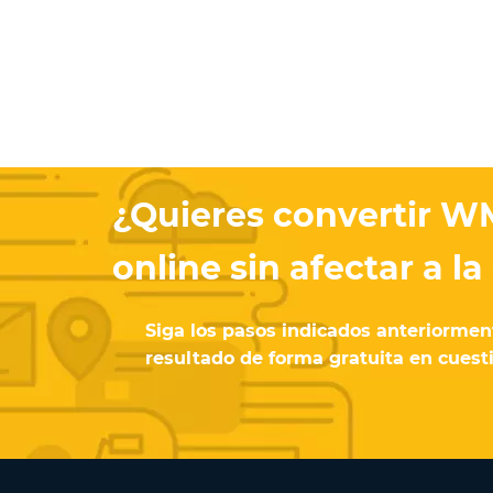
¿Quieres convertir 
online sin afectar a la
Siga los pasos indicados anteriormen
resultado de forma gratuita en cuest