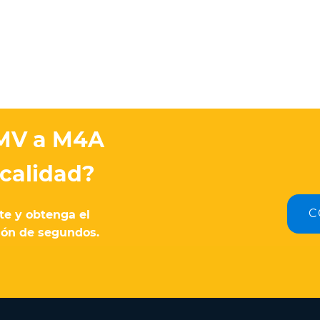
WMV a M4A
 calidad?
C
te y obtenga el
ión de segundos.