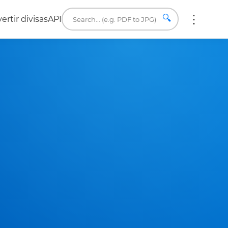
🔍
ertir divisas
API