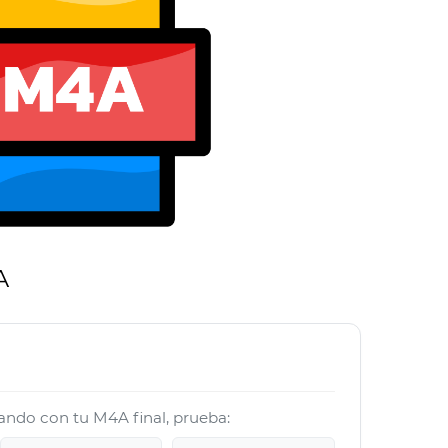
A
jando con tu M4A final, prueba: