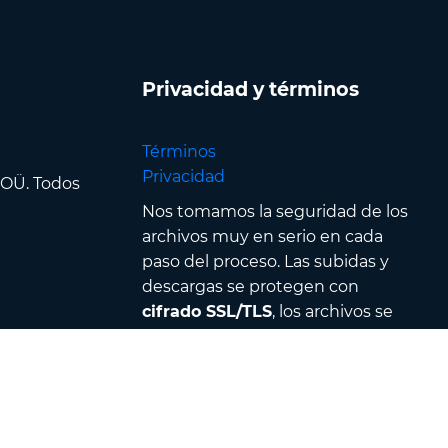
Privacidad y términos
Términos
Privacidad
 OÜ. Todos
Nos tomamos la seguridad de los
archivos muy en serio en cada
paso del proceso. Las subidas y
descargas se protegen con
cifrado SSL/TLS
, los archivos se
procesan en
centros de datos
seguros
y están protegidos por
un estricto control de acceso &
autenticación — además, todos
los archivos se eliminan