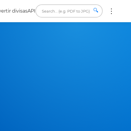
🔍
ertir divisas
API