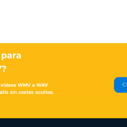
 para
V?
C
ir vídeos WMV a WAV
tis sin costes ocultos.