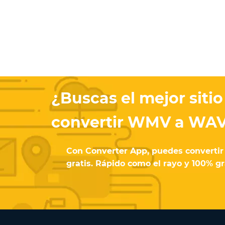
¿Buscas el mejor sitio
convertir WMV a WA
Con Converter App, puedes convert
gratis. Rápido como el rayo y 100% gra