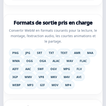
Formats de sortie pris en charge
Convertir WebM en formats courants pour la lecture, le
montage, l’extraction audio, les courtes animations et
le partage.
PNG
JPG
SRT
TXT
TEXT
AMR
M4A
WMA
OGG
OGA
ALAC
WAV
FLAC
AIFF
AAC
SWF
OGV
MPG
FLV
3GP
WMV
VP8
MKV
M4V
AVI
WEBP
MP3
GIF
MOV
MP4