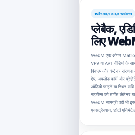
ऑनलाइन फ़ाइल रूपांतरण
प्लेबैक, एड
लिए WebM फ
WebM एक ओपन Matroska-
VP9 या AV1 वीडियो के सा
विकल्प और कंटेनर संरचना व
ऐप, अपलोड फॉर्म और प्रे
ऑडियो फ़ाइलें या स्थिर-छवि फ
स्ट्रीम्स को टार्गेट कंटेनर य
WebM सामग्री वहाँ भी इस्त
एक्सट्रैक्शन, छोटी एनिमेटेड 