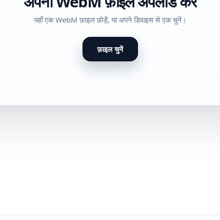
अपनी WebM फ़ाइल अपलोड करें
यहाँ एक WebM फ़ाइल छोड़ें, या अपने डिवाइस से एक चुनें।
फ़ाइल चुनें