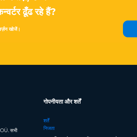
्टर ढूँढ रहे हैं?
ज़न खोजें।
गोपनीयता और शर्तें
शर्तें
निजता
OÜ. सभी