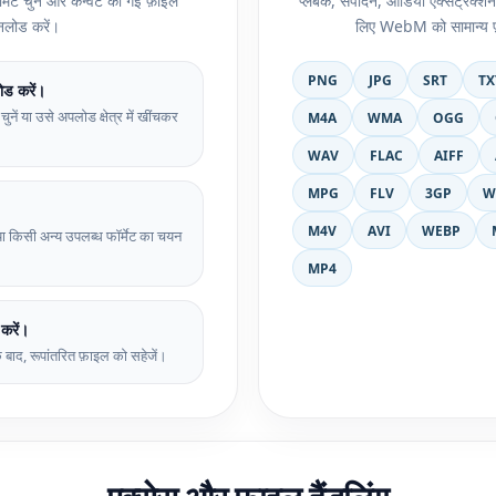
मेट चुनें और कन्वर्ट की गई फ़ाइल
प्लेबैक, संपादन, ऑडियो एक्सट्रैक्श
लोड करें।
लिए WebM को सामान्य फ़ॉर्म
PNG
JPG
SRT
TX
ड करें।
ं या उसे अपलोड क्षेत्र में खींचकर
M4A
WMA
OGG
WAV
FLAC
AIFF
MPG
FLV
3GP
W
M4V
AVI
WEBP
किसी अन्य उपलब्ध फॉर्मेट का चयन
MP4
करें।
 के बाद, रूपांतरित फ़ाइल को सहेजें।