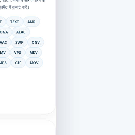
न, छोटी एनिमेशन और शेयरिंग के
ैट में कन्वर्ट करें।
T
TEXT
AMR
OGA
ALAC
AAC
SWF
OGV
MV
VP8
MKV
MP3
GIF
MOV