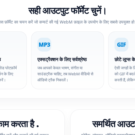
सही आउटपुट फॉर्मेट चुनें।
स फ़ॉर्मेट का चयन करें जो कन्वर्ट की गई WebM फ़ाइल के उपयोग के लिए सबसे उपयुक्त ह
MP3
GIF
ठ
एक्सट्रैक्शन के लिए सर्वश्रेष्ठ
छोटे लूप्स के
ड प्लेटफ़ॉर्म
जब आपको केवल भाषण, संगीत या
ऐसी जगहों के
थन के लिए
साउंडट्रैक चाहिए, तब WebM वीडियो से
को GIF में बदल
रें।
ऑडियो ट्रैक निकालें।
करती हैं, लेक
ाम करता है .
समर्थित आउटपु