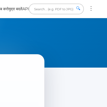
🔍
इब करो
मुद्रा बदलें
API