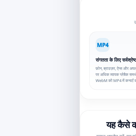
उ
MP4
संगतता के लिए सर्वश्रेष्
फ़ोन, ब्राउज़र, ऐप्स और अपलो
पर अधिक व्यापक प्लेबैक समर्
WebM को MP4 में कन्वर्ट क
यह कैसे क