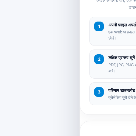
फ़ाइल अपलोड करें, एक फॉर्
डाउन
अपनी फ़ाइल अपलो
एक WebM फ़ाइल चुने
छोड़ें।
लक्षित प्रारूप चुनें
PDF, JPG, PNG या 
करें।
परिणाम डाउनलोड 
प्रोसेसिंग पूरी होने