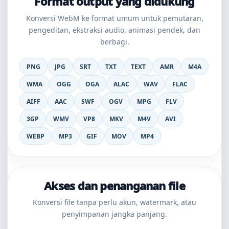
Format output yang didukung
Konversi WebM ke format umum untuk pemutaran,
pengeditan, ekstraksi audio, animasi pendek, dan
berbagi.
PNG
JPG
SRT
TXT
TEXT
AMR
M4A
WMA
OGG
OGA
ALAC
WAV
FLAC
AIFF
AAC
SWF
OGV
MPG
FLV
3GP
WMV
VP8
MKV
M4V
AVI
WEBP
MP3
GIF
MOV
MP4
Akses dan penanganan file
Konversi file tanpa perlu akun, watermark, atau
penyimpanan jangka panjang.