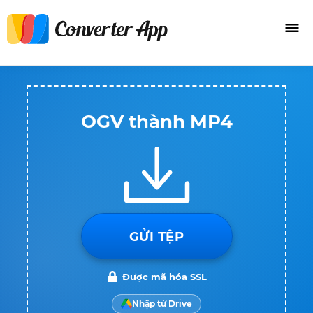
OGV thành MP4
GỬI TỆP
Được mã hóa SSL
Nhập từ Drive