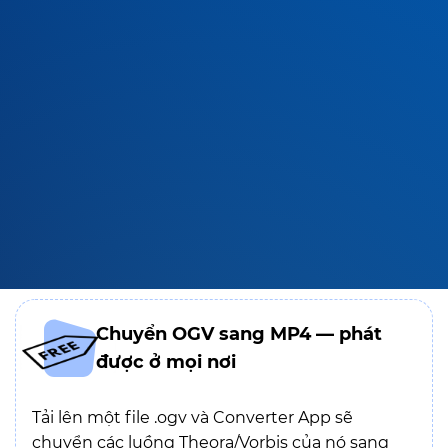
Chuyển OGV sang MP4 — phát
được ở mọi nơi
Tải lên một file .ogv và Converter App sẽ
chuyển các luồng Theora/Vorbis của nó sang