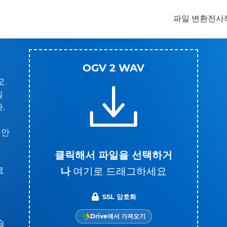
파일 변환
전사
OGV 2 WAV
오
일
.
동안
클릭해서 파일을 선택하거
나
여기로 드래그하세요
료
SSL 암호화
Drive에서 가져오기
습