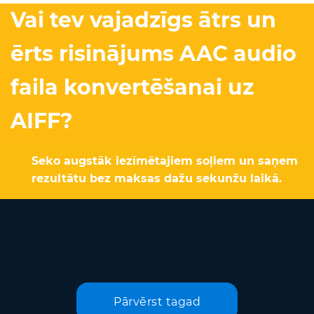
Vai tev vajadzīgs ātrs un
ērts risinājums AAC audio
faila konvertēšanai uz
AIFF?
Seko augstāk iezīmētajiem soļiem un saņem
rezultātu bez maksas dažu sekunžu laikā.
Pārvērst tagad