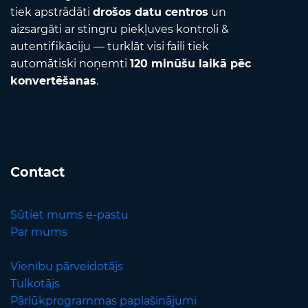
tiek apstrādāti
drošos datu centros
un
aizsargāti ar stingru piekļuves kontroli &
autentifikāciju — turklāt visi faili tiek
automātiski noņemti
120 minūšu laikā pēc
konvertēšanas
.
Contact
Sūtiet mums e-pastu
Par mums
Vienību pārveidotājs
Tulkotājs
Pārlūkprogrammas paplašinājumi