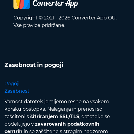
Copyright © 2021 - 2026 Converter App OÜ.
Vse pravice pridržane.
Zasebnost in pogoji
Pogoji
Zasebnost
Varnost datotek jemljemo resno na vsakem
koraku postopka. Nalaganja in prenosi so
zaščiteni s
šifriranjem SSL/TLS
, datoteke se
obdelujejo v
zavarovanih podatkovnih
centrih
in so zaščitene s strogim nadzorom