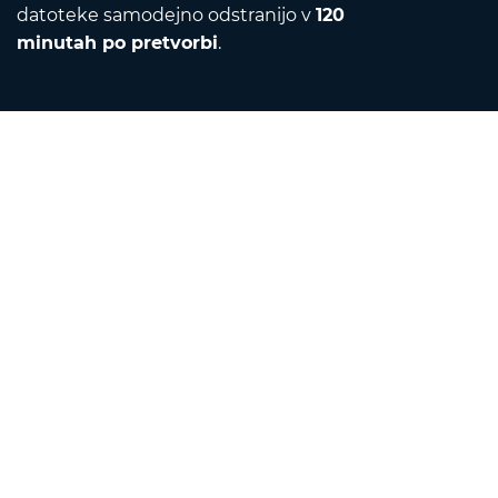
datoteke samodejno odstranijo v
120
minutah po pretvorbi
.
Contact
Pošljite nam e-pošto
O nas
Pretvornik enot
Prevajalnik
Razširitve brskalnika