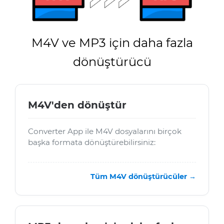
M4V ve MP3 için daha fazla
dönüştürücü
M4V'den dönüştür
Converter App ile M4V dosyalarını birçok
başka formata dönüştürebilirsiniz:
Tüm M4V dönüştürücüler →