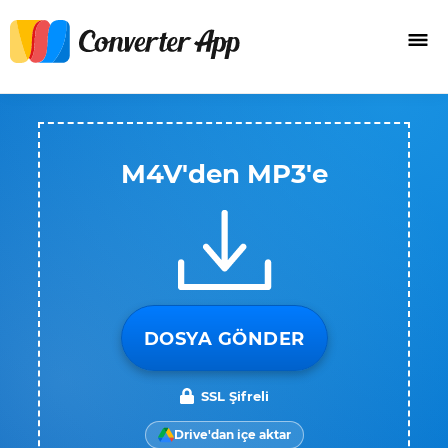
M4V'den MP3'e
DOSYA GÖNDER
SSL Şifreli
Drive'dan içe aktar