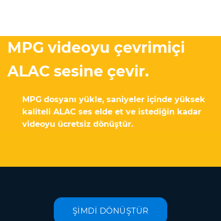
MPG videoyu çevrimiçi
ALAC sesine çevir.
MPG dosyanı yükle, saniyeler içinde yüksek
kaliteli ALAC ses elde et ve istediğin kadar
videoyu ücretsiz dönüştür.
ŞİMDİ DÖNÜŞTÜR