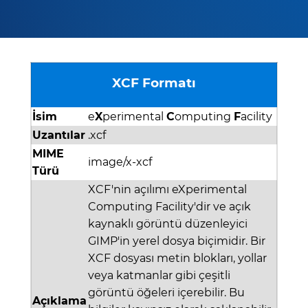
XCF Formatı
İsim
e
X
perimental
C
omputing
F
acility
Uzantılar
.xcf
MIME
image/x-xcf
Türü
XCF'nin açılımı eXperimental
Computing Facility'dir ve açık
kaynaklı görüntü düzenleyici
GIMP'in yerel dosya biçimidir. Bir
XCF dosyası metin blokları, yollar
veya katmanlar gibi çeşitli
görüntü öğeleri içerebilir. Bu
Açıklama