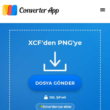
XCF'den PNG'ye
DOSYA GÖNDER
SSL Şifreli
Drive'dan içe aktar