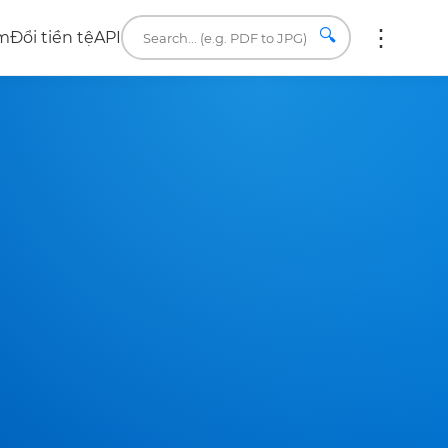
🔍
âm
Đổi tiền tệ
API