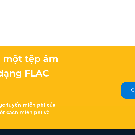
 một tệp âm
 dạng FLAC
C
rực tuyến miễn phí của
ột cách miễn phí và