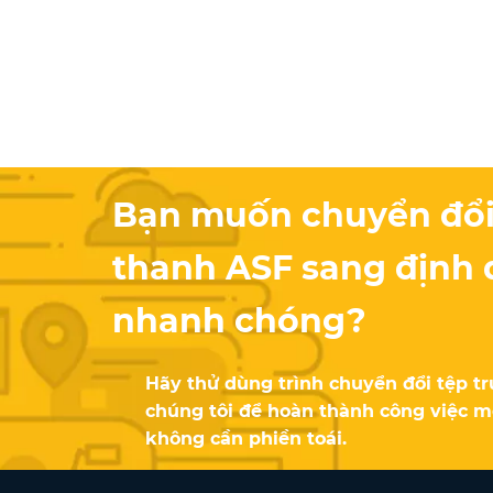
Bạn muốn chuyển đổi
thanh ASF sang định
nhanh chóng?
Hãy thử dùng trình chuyển đổi tệp t
chúng tôi để hoàn thành công việc m
không cần phiền toái.