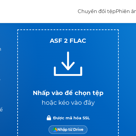
Chuyển đổi tệp
Phiên 
ASF 2 FLAC
n
p
Nhấp vào để chọn tệp
hoặc kéo vào đây
để
Được mã hóa SSL
Nhập từ Drive