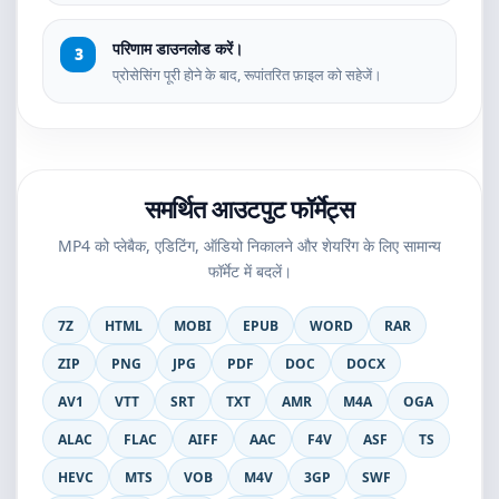
परिणाम डाउनलोड करें।
प्रोसेसिंग पूरी होने के बाद, रूपांतरित फ़ाइल को सहेजें।
समर्थित आउटपुट फॉर्मेट्स
MP4 को प्लेबैक, एडिटिंग, ऑडियो निकालने और शेयरिंग के लिए सामान्य
फॉर्मेट में बदलें।
7Z
HTML
MOBI
EPUB
WORD
RAR
ZIP
PNG
JPG
PDF
DOC
DOCX
AV1
VTT
SRT
TXT
AMR
M4A
OGA
ALAC
FLAC
AIFF
AAC
F4V
ASF
TS
HEVC
MTS
VOB
M4V
3GP
SWF