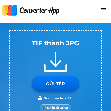
TIF thành JPG
GỬI TỆP
Được mã hóa SSL
Nhập từ Drive