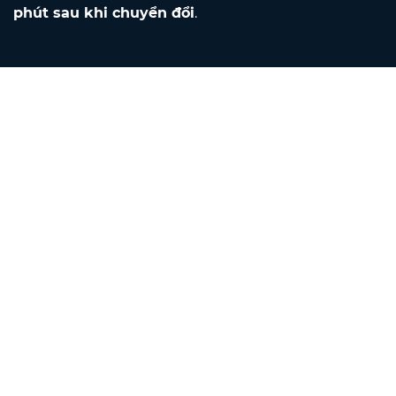
phút sau khi chuyển đổi
.
Contact
Gửi email cho chúng tôi
Về chúng tôi
Bộ chuyển đổi đơn vị
Trình dịch
English