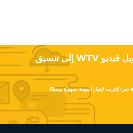
هل ترغب في تحويل فيديو WTV إلى تنسيق
عبر الإنترنت لإنجاز المهمة بسهولة ومجانًا