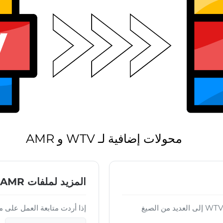
محولات إضافية لـ WTV و AMR
المزيد لملفات AMR
باستخدام Converter App يمكنك تحويل ملفات WTV إلى العديد من الصيغ
إذا أردت متابعة العمل على ملف AMR النهائي،