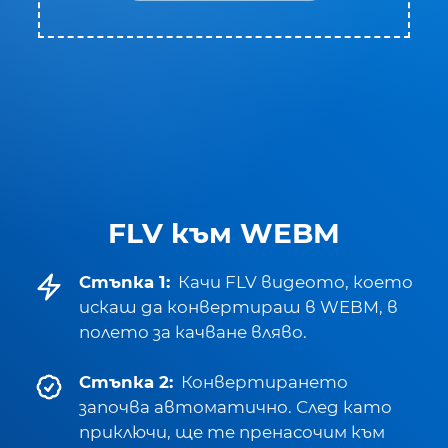
FLV към WEBM
Стъпка 1:
Качи FLV видеото, което
искаш да конвертираш в WEBM, в
полето за качване вляво.
Стъпка 2:
Конвертирането
започва автоматично. След като
приключи, ще те пренасочим към