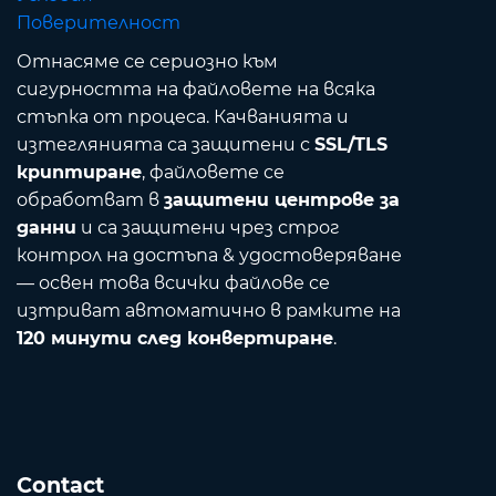
Поверителност
Отнасяме се сериозно към
сигурността на файловете на всяка
стъпка от процеса. Качванията и
изтеглянията са защитени с
SSL/TLS
криптиране
, файловете се
обработват в
защитени центрове за
данни
и са защитени чрез строг
контрол на достъпа & удостоверяване
— освен това всички файлове се
изтриват автоматично в рамките на
120 минути след конвертиране
.
Contact