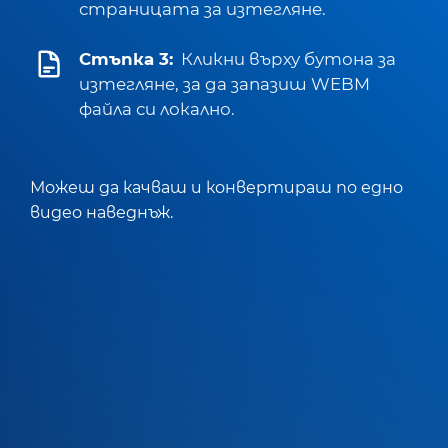
страницата за изтегляне.
Стъпка 3:
Кликни върху бутона за
изтегляне, за да запазиш WEBM
файла си локално.
Можеш да качваш и конвертираш по едно
видео наведнъж.