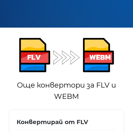
Още конвертори за FLV и
WEBM
Конвертирай от FLV