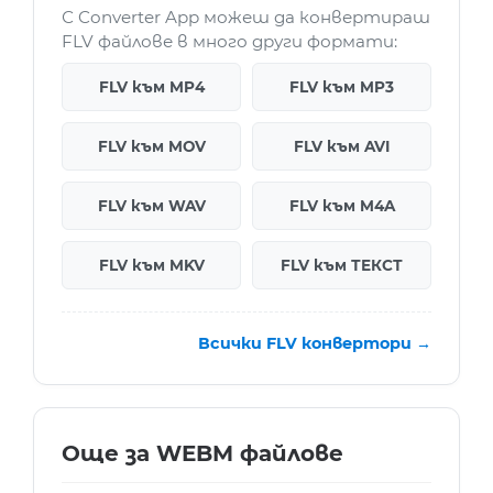
С Converter App можеш да конвертираш
FLV файлове в много други формати:
FLV към MP4
FLV към MP3
FLV към MOV
FLV към AVI
FLV към WAV
FLV към M4A
FLV към MKV
FLV към ТЕКСТ
Всички FLV конвертори →
Още за WEBM файлове