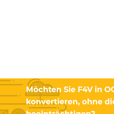
Möchten Sie F4V in O
konvertieren, ohne di
beeinträchtigen?