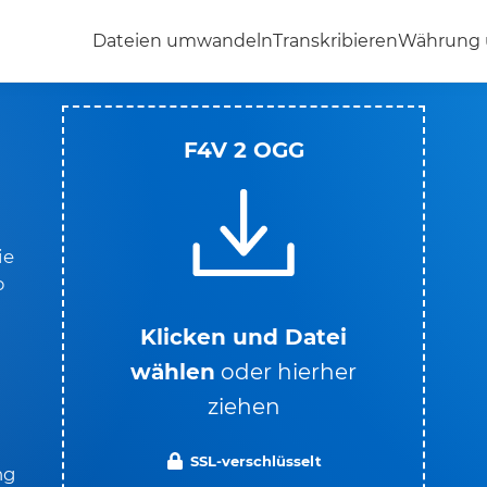
Dateien umwandeln
Transkribieren
Währung
F4V 2 OGG
ie
p
Klicken und Datei
wählen
oder hierher
ziehen
SSL-verschlüsselt
ng