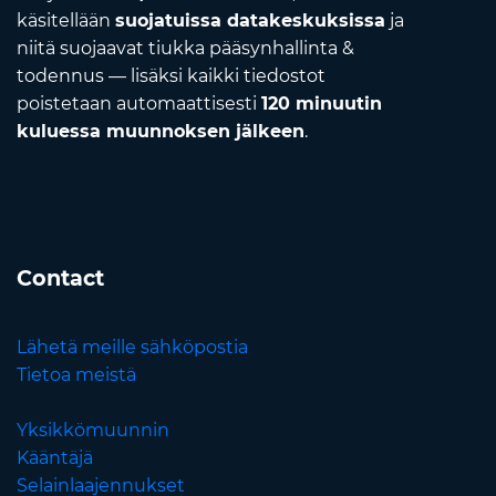
käsitellään
suojatuissa datakeskuksissa
ja
niitä suojaavat tiukka pääsynhallinta &
todennus — lisäksi kaikki tiedostot
poistetaan automaattisesti
120 minuutin
kuluessa muunnoksen jälkeen
.
Contact
Lähetä meille sähköpostia
Tietoa meistä
Yksikkömuunnin
Kääntäjä
Selainlaajennukset