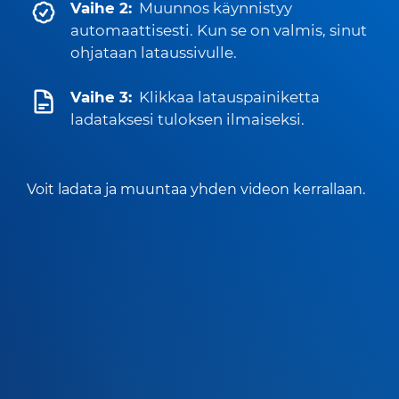
Vaihe 2:
Muunnos käynnistyy
automaattisesti. Kun se on valmis, sinut
ohjataan lataussivulle.
Vaihe 3:
Klikkaa latauspainiketta
ladataksesi tuloksen ilmaiseksi.
Voit ladata ja muuntaa yhden videon kerrallaan.