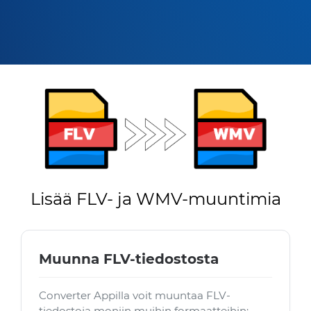
Lisää FLV- ja WMV-muuntimia
Muunna FLV-tiedostosta
Converter Appilla voit muuntaa FLV-
tiedostoja moniin muihin formaatteihin: