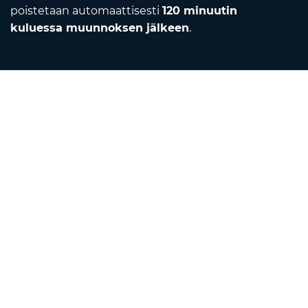
poistetaan automaattisesti
120 minuutin
kuluessa muunnoksen jälkeen
.
Contact
Lähetä meille sähköpostia
Tietoa meistä
Yksikkömuunnin
Kääntäjä
Selainlaajennukset