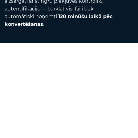
aizsargāti ar stingru piekļuves kontroli &
autentifikāciju — turklāt visi faili tiek
automātiski noņemti
120 minūšu laikā pēc
konvertēšanas
.
Contact
Sūtiet mums e-pastu
Par mums
Vienību pārveidotājs
Tulkotājs
Pārlūkprogrammas paplašinājumi