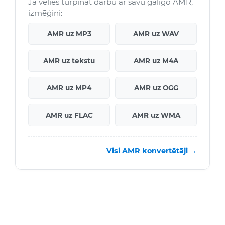
Ja vēlies turpināt darbu ar savu galīgo AMR,
izmēģini:
AMR uz MP3
AMR uz WAV
AMR uz tekstu
AMR uz M4A
AMR uz MP4
AMR uz OGG
AMR uz FLAC
AMR uz WMA
Visi AMR konvertētāji →