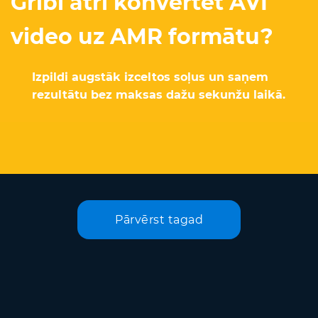
Gribi ātri konvertēt AVI
video uz AMR formātu?
Izpildi augstāk izceltos soļus un saņem
rezultātu bez maksas dažu sekunžu laikā.
Pārvērst tagad