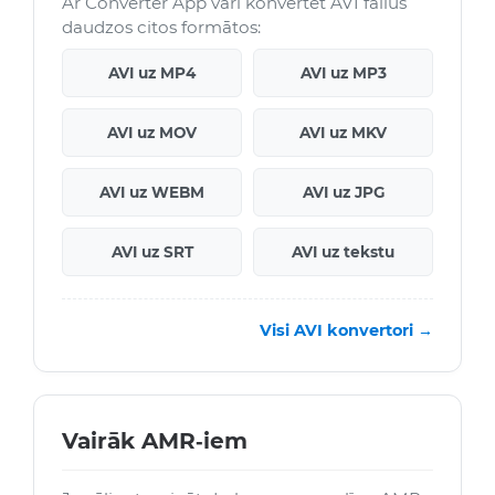
Ar Converter App vari konvertēt AVI failus
daudzos citos formātos:
AVI uz MP4
AVI uz MP3
AVI uz MOV
AVI uz MKV
AVI uz WEBM
AVI uz JPG
AVI uz SRT
AVI uz tekstu
Visi AVI konvertori →
Vairāk AMR‑iem