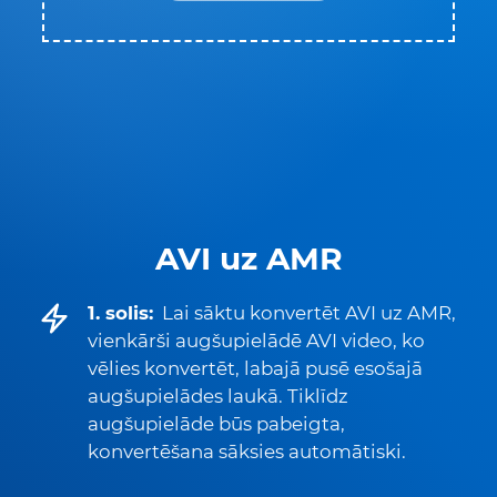
AVI uz AMR
1. solis:
Lai sāktu konvertēt AVI uz AMR,
vienkārši augšupielādē AVI video, ko
vēlies konvertēt, labajā pusē esošajā
augšupielādes laukā. Tiklīdz
augšupielāde būs pabeigta,
konvertēšana sāksies automātiski.