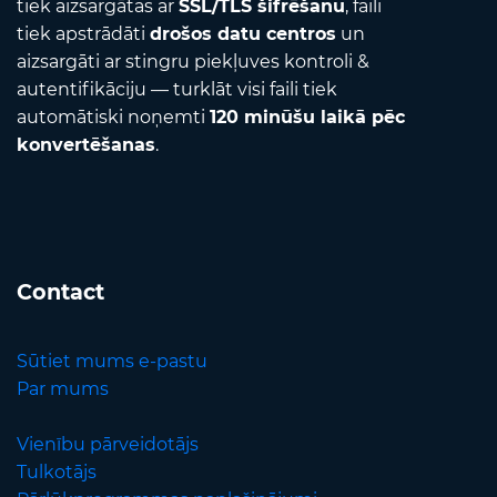
tiek aizsargātas ar
SSL/TLS šifrēšanu
, faili
tiek apstrādāti
drošos datu centros
un
aizsargāti ar stingru piekļuves kontroli &
autentifikāciju — turklāt visi faili tiek
automātiski noņemti
120 minūšu laikā pēc
konvertēšanas
.
Contact
Sūtiet mums e-pastu
Par mums
Vienību pārveidotājs
Tulkotājs