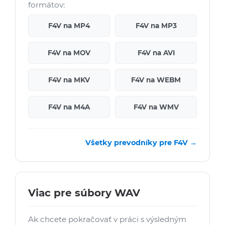
formátov:
F4V na MP4
F4V na MP3
F4V na MOV
F4V na AVI
F4V na MKV
F4V na WEBM
F4V na M4A
F4V na WMV
Všetky prevodníky pre F4V →
Viac pre súbory WAV
Ak chcete pokračovať v práci s výsledným