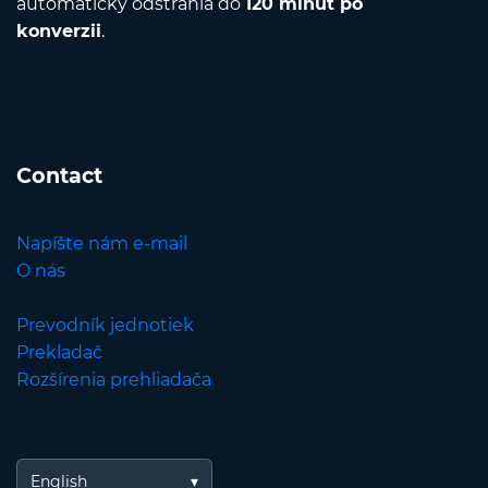
automaticky odstránia do
120 minút po
konverzii
.
Contact
Napíšte nám e-mail
O nás
Prevodník jednotiek
Prekladač
Rozšírenia prehliadača
English