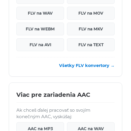
FLV na WAV
FLV na MOV
FLV na WEBM
FLV na MKV
FLV na AVI
FLV na TEXT
Všetky FLV konvertory →
Viac pre zariadenia AAC
Ak chceš ďalej pracovať so svojím
konečným AAC, vyskúšaj:
AAC na MP3
AAC na WAV