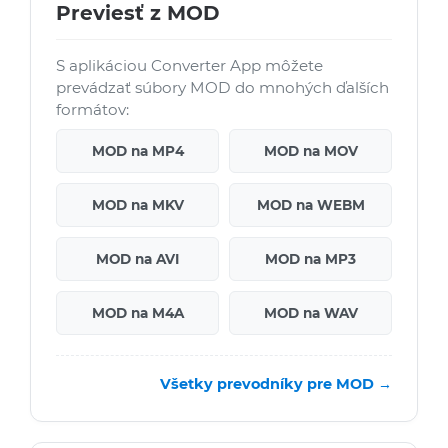
Previesť z MOD
S aplikáciou Converter App môžete
prevádzať súbory MOD do mnohých ďalších
formátov:
MOD na MP4
MOD na MOV
MOD na MKV
MOD na WEBM
MOD na AVI
MOD na MP3
MOD na M4A
MOD na WAV
Všetky prevodníky pre MOD →