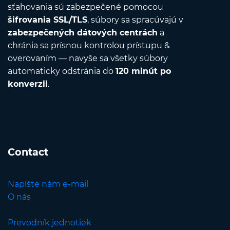
sťahovania sú zabezpečené pomocou
šifrovania SSL/TLS
, súbory sa spracúvajú v
zabezpečených dátových centrách
a
chránia sa prísnou kontrolou prístupu &
overovaním — navyše sa všetky súbory
automaticky odstránia do
120 minút po
konverzii
.
Contact
Napíšte nám e-mail
O nás
Prevodník jednotiek