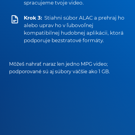
spracujeme tvoje video.
Krok 3:
Stiahni súbor ALAC a prehraj ho
alebo uprav ho v ľubovoľnej
kompatibilnej hudobnej aplikácii, ktorá
podporuje bezstratové formáty.
Môžeš nahrať naraz len jedno MPG video;
podporované sú aj súbory väčšie ako 1 GB.