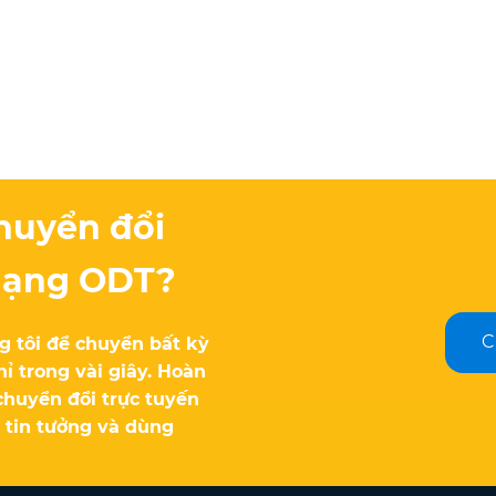
huyển đổi
dạng ODT?
C
 tôi để chuyển bất kỳ
 trong vài giây. Hoàn
chuyển đổi trực tuyến
 tin tưởng và dùng