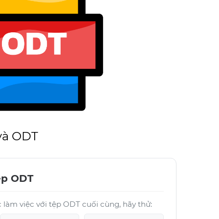
và ODT
ệp ODT
làm việc với tệp ODT cuối cùng, hãy thử: