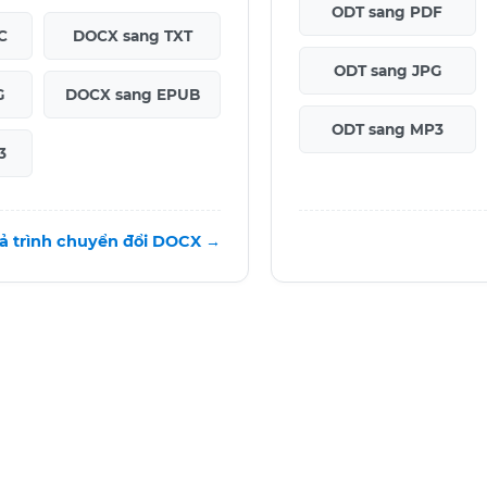
ODT sang PDF
C
DOCX sang TXT
ODT sang JPG
G
DOCX sang EPUB
ODT sang MP3
3
cả trình chuyển đổi DOCX →