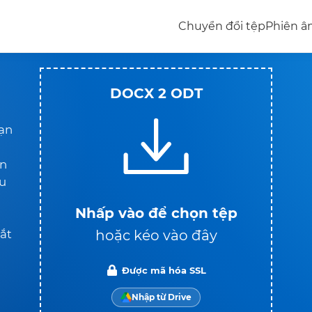
Chuyển đổi tệp
Phiên 
DOCX 2 ODT
bạn
àn
ầu
Nhấp vào để chọn tệp
hoặc kéo vào đây
ắt
Được mã hóa SSL
Nhập từ Drive