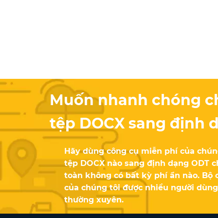
Muốn nhanh chóng c
tệp DOCX sang định 
Hãy dùng công cụ miễn phí của chúng
tệp DOCX nào sang định dạng ODT chỉ
toàn không có bất kỳ phí ẩn nào. Bộ 
của chúng tôi được nhiều người dùng
thường xuyên.