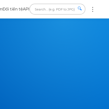
🔍
âm
Đổi tiền tệ
API