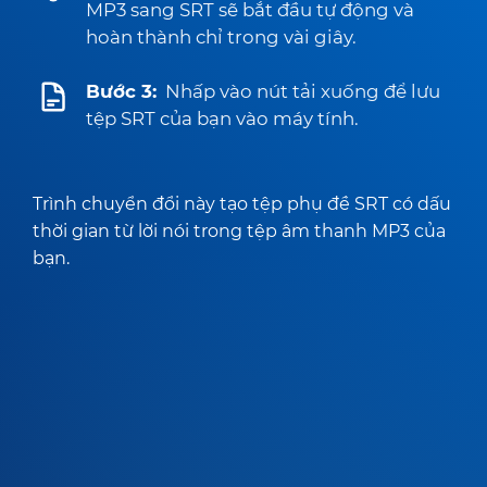
MP3 sang SRT sẽ bắt đầu tự động và
hoàn thành chỉ trong vài giây.
Bước 3:
Nhấp vào nút tải xuống để lưu
tệp SRT của bạn vào máy tính.
Trình chuyển đổi này tạo tệp phụ đề SRT có dấu
thời gian từ lời nói trong tệp âm thanh MP3 của
bạn.