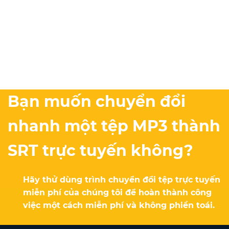
Bạn muốn chuyển đổi
nhanh một tệp MP3 thành
SRT trực tuyến không?
Hãy thử dùng trình chuyển đổi tệp trực tuyến
miễn phí của chúng tôi để hoàn thành công
việc một cách miễn phí và không phiền toái.