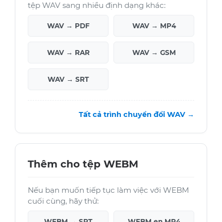
tệp WAV sang nhiều định dạng khác:
WAV → PDF
WAV → MP4
WAV → RAR
WAV → GSM
WAV → SRT
Tất cả trình chuyển đổi WAV →
Thêm cho tệp WEBM
Nếu bạn muốn tiếp tục làm việc với WEBM
cuối cùng, hãy thử:
WEBM → SRT
WEBM en MP4