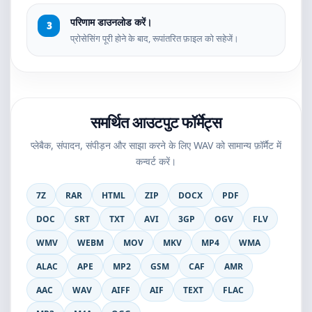
परिणाम डाउनलोड करें।
प्रोसेसिंग पूरी होने के बाद, रूपांतरित फ़ाइल को सहेजें।
समर्थित आउटपुट फॉर्मेट्स
प्लेबैक, संपादन, संपीड़न और साझा करने के लिए WAV को सामान्य फ़ॉर्मैट में
कन्वर्ट करें।
7Z
RAR
HTML
ZIP
DOCX
PDF
DOC
SRT
TXT
AVI
3GP
OGV
FLV
WMV
WEBM
MOV
MKV
MP4
WMA
ALAC
APE
MP2
GSM
CAF
AMR
AAC
WAV
AIFF
AIF
TEXT
FLAC