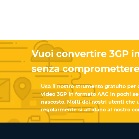
Vuoi convertire 3GP i
senza compromettere 
Usa il nostro strumento gratuito per 
video 3GP in formato AAC in pochi se
nascosto. Molti dei nostri utenti che u
regolarmente si affidano al nostro con