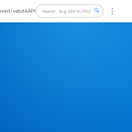
🔍
verti valute
API