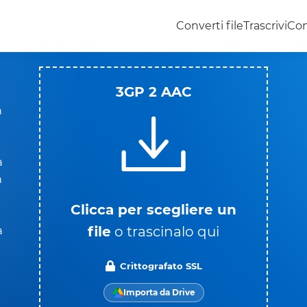
Converti file
Trascrivi
Con
3GP 2 AAC
a
à
à
Clicca per scegliere un
file
o trascinalo qui
a
Crittografato SSL
Importa da Drive