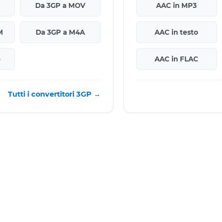
Da 3GP a MOV
AAC in MP3
M
Da 3GP a M4A
AAC in testo
o
AAC in FLAC
Tutti i convertitori 3GP →