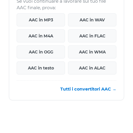
Se vuoi continuare a lavorare sul tuo file
AAC finale, prova:
AAC in MP3
AAC in WAV
AAC in M4A
AAC in FLAC
AAC in OGG
AAC in WMA
AAC in testo
AAC in ALAC
Tutti i convertitori AAC →