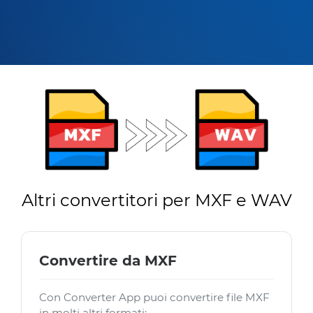
Altri convertitori per MXF e WAV
Convertire da MXF
Con Converter App puoi convertire file MXF
in molti altri formati: