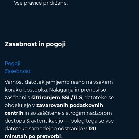
Vse pravice pridržane.
Zasebnost in pogoji
Pogoji
Zasebnost
Varnost datotek jemljemo resno na vsakem
koraku postopka. Nalaganja in prenosi so
zaščiteni s
šifriranjem SSL/TLS
, datoteke se
obdelujejo v
zavarovanih podatkovnih
centrih
in so zaščitene s strogim nadzorom
dostopa & avtentikacijo — poleg tega se vse
datoteke samodejno odstranijo v
120
minutah po pretvorbi
.