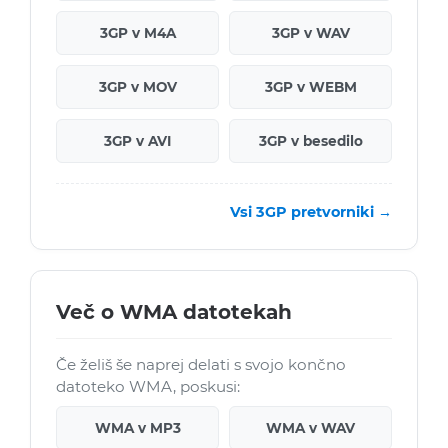
3GP v M4A
3GP v WAV
3GP v MOV
3GP v WEBM
3GP v AVI
3GP v besedilo
Vsi 3GP pretvorniki →
Več o WMA datotekah
Če želiš še naprej delati s svojo končno
datoteko WMA, poskusi:
WMA v MP3
WMA v WAV