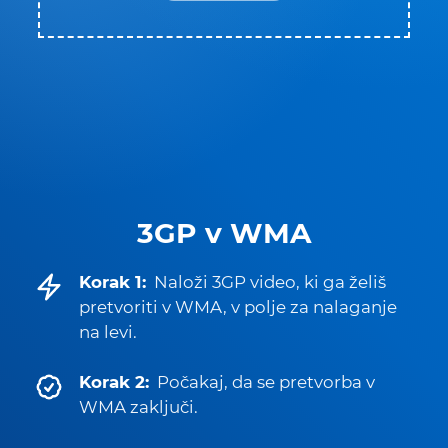
3GP v WMA
Korak 1:
Naloži 3GP video, ki ga želiš
pretvoriti v WMA, v polje za nalaganje
na levi.
Korak 2:
Počakaj, da se pretvorba v
WMA zaključi.